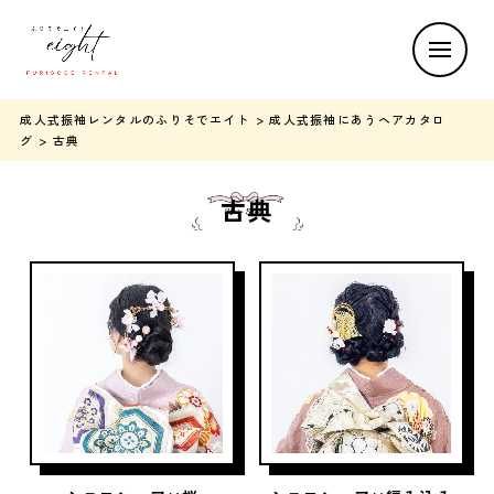
成人式振袖レンタルのふりそでエイト
>
成人式振袖にあうヘアカタロ
グ
>
古典
古典