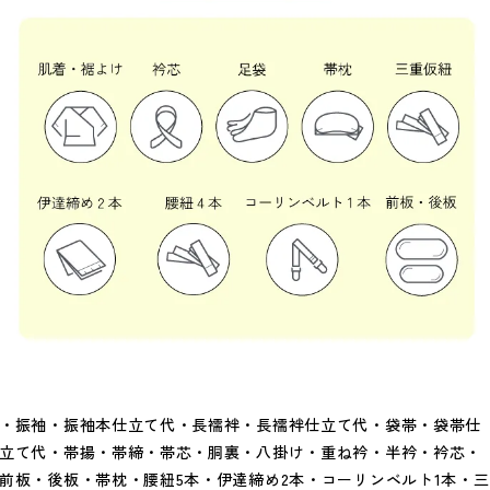
・振袖・振袖本仕立て代・長襦袢・長襦袢仕立て代・袋帯・袋帯仕
立て代・帯揚・帯締・帯芯・胴裏・八掛け・重ね衿・半衿・衿芯・
前板・後板・帯枕・腰紐5本・伊達締め2本・コーリンベルト1本・三