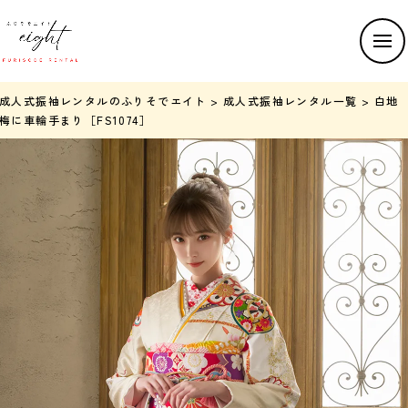
成人式振袖レンタルのふりそでエイト
>
成人式振袖レンタル一覧
>
白地
梅に車輪手まり［FS1074］