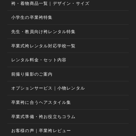
袴・着物商品一覧｜デザイン・サイズ
小学生の卒業袴特集
先生・教員向け袴レンタル特集
卒業式袴レンタル対応学校一覧
レンタル料金・セット内容
前撮り撮影のご案内
オプションサービス｜小物レンタル
卒業袴に合うヘアスタイル集
卒業式準備・袴お役立ちコラム
お客様の声｜卒業袴レビュー