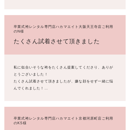
卒業式袴レンタル専門店ハカマエイト大阪天王寺店ご利用
のN様
たくさん試着させて頂きました
私に似合いそうな袴をたくさん提案してくださり、ありが
とうございました！
たくさん試着させて頂きましたが、嫌な顔をせず一緒に悩
んでくれました！
妹がいるので、またハカマエイトさんでレンタルしようと
思ってます。
ありがとうございました！！
卒業式袴レンタル専門店ハカマエイト京都河原町店ご利用
のKS様