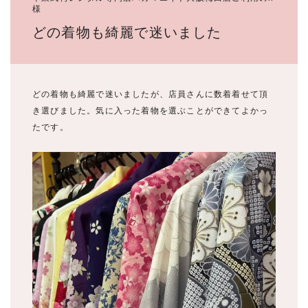
様
どの着物も綺麗で迷いました
どの着物も綺麗で迷いましたが、店員さんに数着着せて頂
き選びました。気に入った着物を選ぶことができてよかっ
たです。