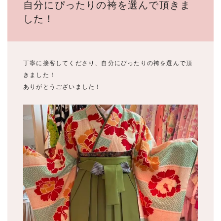
自分にぴったりの袴を選んで頂きま
した！
丁寧に接客してくださり、自分にぴったりの袴を選んで頂
きました！
ありがとうございました！