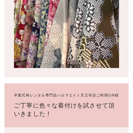
卒業式袴レンタル専門店ハカマエイト天王寺店ご利用のN様
ご丁寧に色々な着付けを試させて頂
いきました！