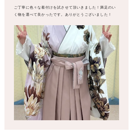
ご丁寧に色々な着付けを試させて頂いきました！満足のい
く物を選べて良かったです。ありがとうございました！