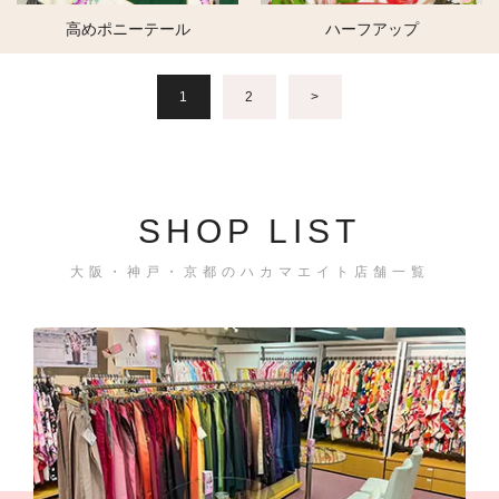
高めポニーテール
ハーフアップ
1
2
>
SHOP LIST
大阪・神戸・京都のハカマエイト店舗一覧